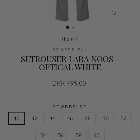
LUK
Hjem
/
SEMPRE PIU
SETROUSER LARA NOOS -
OPTICAL WHITE
Normal
DKK 499,00
pris
STØRRELSE
40
42
44
46
48
50
52
54
56
58
60