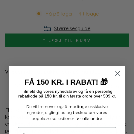
Få på lager - 4 tilbage
Størrelsesguide
TILFØJ TIL KURV
Vi begynder at pakke igen på mandag!
FÅ 150 KR. I RABAT!
🎁
Fri fragt i Danmark ved køb over 500 kr.
Tilmeld dig
vores
nyhedsbrev og få en personlig
4,9 på Trustpilot
rabatkode på
150 kr.
til din første ordre over 599 kr.
Du vil fremover også modtage eksklusive
Flotte bukser med lommer i siderne og en
nyheder, stylingtips og besked om vores
komfortabel linning. De har et ensfarvet design og
populære kollektioner før alle andre.
en skøn, elastisk kvalitet, der gør dem rare at have
FORNAVN
på. Bukserne er udført i en lækker viskoseblanding,