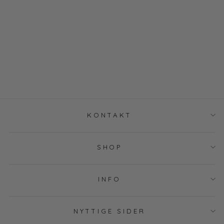
KIRSTEN -
APPLE GREEN
MELANGE
LIND
DKK 999,00
KONTAKT
SHOP
INFO
NYTTIGE SIDER