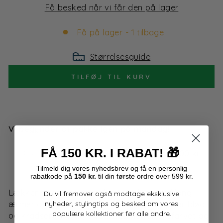
Få besked når vi får den på lager
Få på lager - 1 tilbage
Størrelsesguide
TILFØJ TIL KURV
Vi begynder at pakke igen på mandag!
FÅ 150 KR. I RABAT!
🎁
Fri fragt i Danmark ved køb over 500 kr.
4,9 på Trustpilot
Tilmeld dig
vores
nyhedsbrev og få en personlig
rabatkode på
150 kr.
til din første ordre over 599 kr.
Lækker sweater i en strikket kvalitet med lang
Du vil fremover også modtage eksklusive
ærmer og en løs rullekrave. Den tynde uld er blød
nyheder, stylingtips og besked om vores
populære kollektioner før alle andre.
og kradser ikke, og sweateren har et ensfarvet og