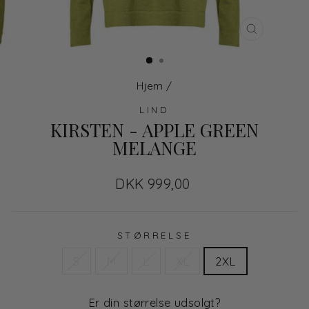
LUK
Hjem
/
LIND
KIRSTEN - APPLE GREEN
MELANGE
Normal
DKK 999,00
pris
STØRRELSE
S
M
L
XL
2XL
Er din størrelse udsolgt?