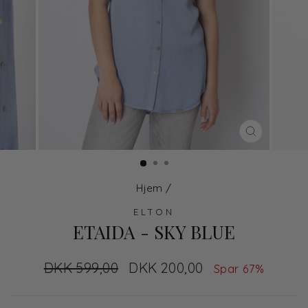
LUK
Hjem
/
ELTON
ETAIDA - SKY BLUE
Normal
DKK 599,00
Udsalgs
DKK 200,00
Spar 67%
pris
pris