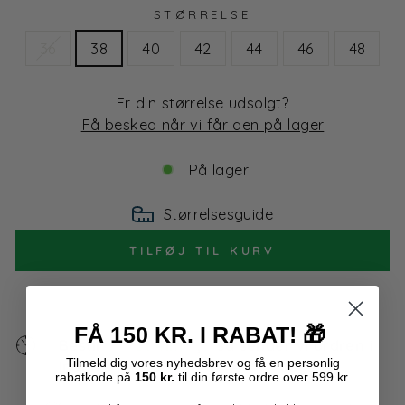
STØRRELSE
36
38
40
42
44
46
48
Er din størrelse udsolgt?
Få besked når vi får den på lager
På lager
Størrelsesguide
TILFØJ TIL KURV
FÅ 150 KR. I RABAT!
🎁
Bestil
3t 41m
,
så sender vi ordren i
Tilmeld dig
vores
nyhedsbrev og få en personlig
inden
22s
dag.
rabatkode på
150 kr.
til din første ordre over 599 kr.