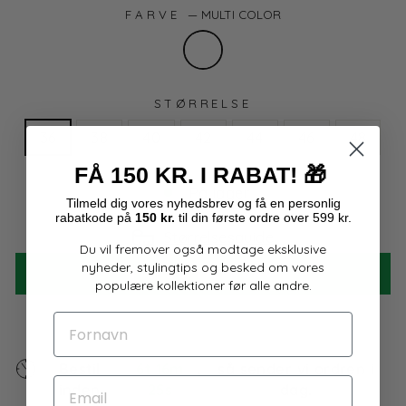
FARVE
—
MULTI COLOR
STØRRELSE
36
38
40
42
44
46
48
FÅ 150 KR. I RABAT!
🎁
På lager
Tilmeld dig
vores
nyhedsbrev og få en personlig
rabatkode på
150 kr.
til din første ordre over 599 kr.
Størrelsesguide
Du vil fremover også modtage eksklusive
nyheder, stylingtips og besked om vores
TILFØJ TIL KURV
populære kollektioner før alle andre.
FORNAVN
Bestil
6t 16m
,
så sender vi ordren i
EMAIL
inden
24s
dag.