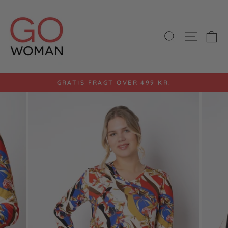
Gå
til
indhold
SØG
SIDE 
K
GRATIS FRAGT OVER 499 KR.