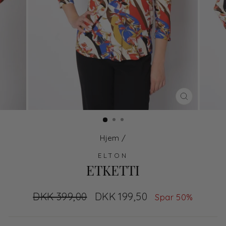
LUK
Hjem
/
ELTON
ETKETTI
Normal
DKK 399,00
Udsalgs
DKK 199,50
Spar 50%
pris
pris