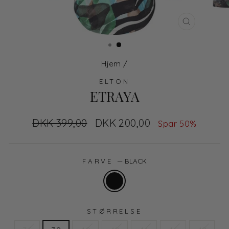
LUK
Hjem
/
ELTON
ETRAYA
Normal
DKK 399,00
Udsalgs
DKK 200,00
Spar 50%
pris
pris
FARVE
—
BLACK
STØRRELSE