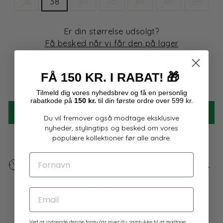
36
38
40
42
44
46
48
Er din størrelse udsolgt?
Få besked når vi får den på lager
Få på lager - 2 tilbage
FÅ 150 KR. I RABAT!
🎁
Størrelsesguide
Tilmeld dig
vores
nyhedsbrev og få en personlig
rabatkode på
150 kr.
til din første ordre over 599 kr.
TILFØJ TIL KURV
Du vil fremover også modtage eksklusive
nyheder, stylingtips og besked om vores
populære kollektioner før alle andre.
FORNAVN
Bestil inden
8t 1m 8s
,
så sender vi ordren i dag.
Fri fragt i Danmark ved køb over 500 kr.
EMAIL
4,9 på Trustpilot
Ved at indsende denne formular giver du samtykke til at modtage