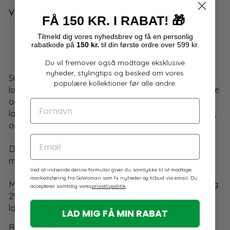
Vi begynder at pakke igen på mandag!
FÅ 150 KR. I RABAT!
🎁
Fri fragt i Danmark ved køb over 500 kr.
Tilmeld dig
vores
nyhedsbrev og få en personlig
rabatkode på
150 kr.
til din første ordre over 599 kr.
4,9 på Trustpilot
Du vil fremover også modtage eksklusive
nyheder, stylingtips og besked om vores
Super lækre jeans i en flot, olivengrøn farve med
populære kollektioner før alle andre.
lommer bagpå og i siderne. Jeansene er ankellange
og har og fine detaljer nederst på benene. De er
FORNAVN
lavet i en skøn bomuldskvalitet med et godt stræk,
og de har en figursyet og flatterende pasform.
EMAIL
Den fine, grønne farve er perfekt til vinterens
mørke.
Ved at indsende denne formular giver du samtykke til at modtage
markedsføring fra GoWoman som fx nyheder og tilbud via email. Du
Modellen hedder Milan og er lavet i 98% bomuld og
accepterer samtidig vores
privatlivpolitik
.
2% elastan. Pasformen er ’Shaped’, og de er 72 cm
lange i indersømmen.
LAD MIG FÅ MIN RABAT
Brand: Adia