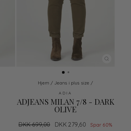
LUK
Hjem
/
Jeans i plus size
/
ADIA
ADJEANS MILAN 7/8 - DARK
OLIVE
Normal
DKK 699,00
Udsalgs
DKK 279,60
Spar 60%
pris
pris