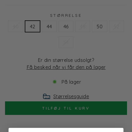
STØRRELSE
40
42
44
46
48
50
52
54
Er din størrelse udsolgt?
Få besked når vi får den på lager
På lager
Størrelsesguide
TILFØJ TIL KURV