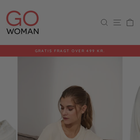
Gå
til
indhold
SØG
SIDE 
K
GRATIS FRAGT OVER 499 KR.