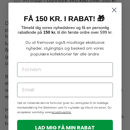
Fri fragt i Danmark ved køb over 500 kr.
4,9 på Trustpilot
FÅ 150 KR. I RABAT!
🎁
Denne eksklusive striktrøje er et perfekt eksempel
Tilmeld dig
vores
nyhedsbrev og få en personlig
på tidløs elegance og uovertruffen komfort. Den er
rabatkode på
150 kr.
til din første ordre over 599 kr.
fremstillet af 100% bomuld, som føles blødt og
Du vil fremover også modtage eksklusive
luksuriøst mod huden, samtidig med at det sikrer
nyheder, stylingtips og besked om vores
åndbarhed og holdbarhed. Den klassiske pasform
populære kollektioner før alle andre.
gør den let at kombinere med både afslappede og
sofistikerede looks.
FORNAVN
Bær den over en let bluse for et lag-på-lag udtryk,
eller style den med elegante bukser og fine
EMAIL
accessories for et raffineret look. En tidløs favorit i
enhver garderobe.
Ved at indsende denne formular giver du samtykke til at modtage
markedsføring fra GoWoman som fx nyheder og tilbud via email. Du
Modellen hedder Brunhilde og er lavet af 100%
accepterer samtidig vores
privatlivpolitik
.
bomuld. Pasformen er ’Classic’, og den måler 60 cm
bagtil.
LAD MIG FÅ MIN RABAT