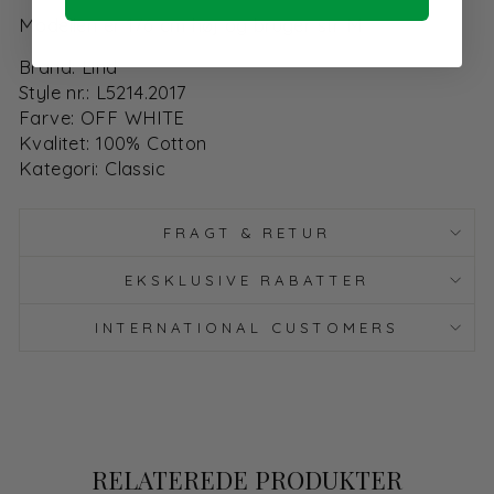
Modellen er 176 cm høj og bruger str M
Brand: Lind
Style nr.: L5214.2017
Farve: OFF WHITE
Kvalitet: 100% Cotton
Kategori: Classic
FRAGT & RETUR
EKSKLUSIVE RABATTER
INTERNATIONAL CUSTOMERS
RELATEREDE PRODUKTER