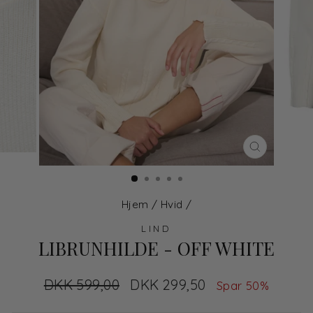
LUK
Hjem
/
Hvid
/
LIND
LIBRUNHILDE - OFF WHITE
Normal
DKK 599,00
Udsalgs
DKK 299,50
Spar 50%
pris
pris