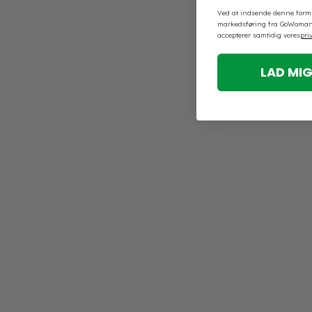
Ved at indsende denne formu
markedsføring fra GoWoman 
accepterer samtidig vores
priv
LAD MIG
Spar 80%
Udsalg