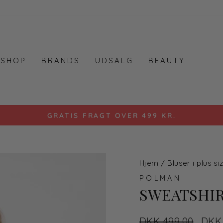
SHOP
BRANDS
UDSALG
BEAUTY
GRATIS FRAGT OVER 499 KR.
Hjem
/
Bluser i plus si
POLMAN
SWEATSHI
Normal
DKK 499,00
Udsa
DKK 