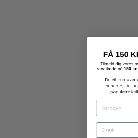
FÅ 150 K
Tilmeld dig
vores
ny
rabatkode på
150 kr.
Du vil fremover
nyheder, stylin
populære kolle
FORNAVN
EMAIL