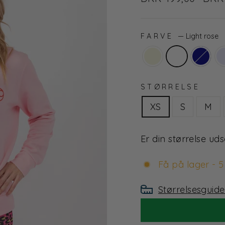
pris
pris
FARVE
—
Light rose
STØRRELSE
XS
S
M
Er din størrelse ud
Få på lager - 5
Størrelsesguide