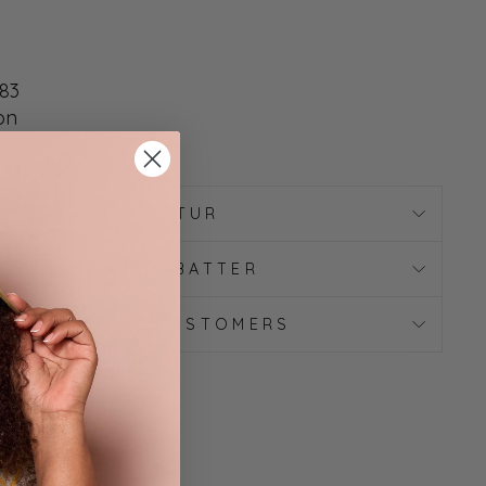
583
on
FRAGT & RETUR
EKSKLUSIVE RABATTER
TERNATIONAL CUSTOMERS