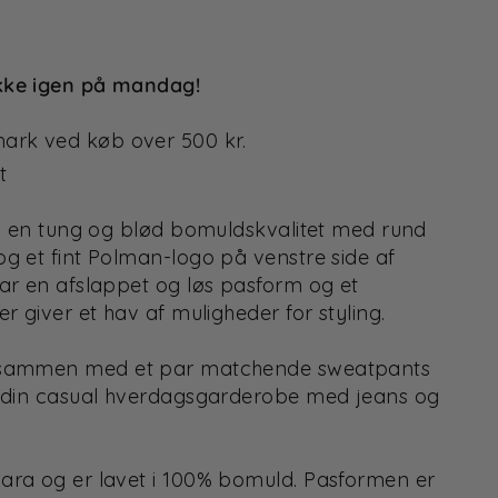
kke igen på mandag!
mark ved køb over 500 kr.
t
t i en tung og blød bomuldskvalitet med rund
og et fint Polman-logo på venstre side af
har en afslappet og løs pasform og et
er giver et hav af muligheder for styling.
n sammen med et par matchende sweatpants
f din casual hverdagsgarderobe med jeans og
ara og er lavet i 100% bomuld. Pasformen er