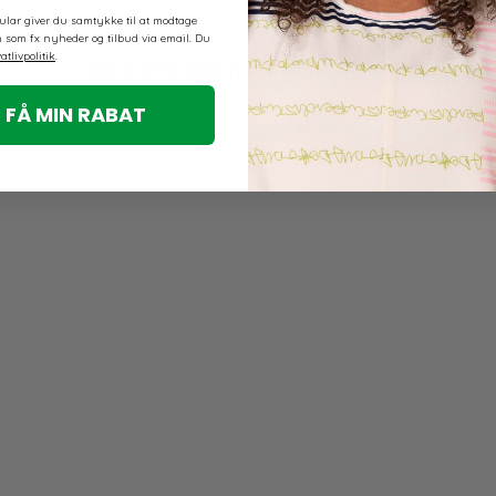
lar giver du samtykke til at modtage
som fx nyheder og tilbud via email. Du
atlivpolitik
.
RELATEREDE PRODUKTER
 FÅ MIN RABAT