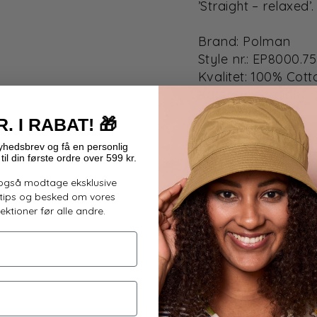
’Straight – relaxed’.
Brand: Polman
Style nr.: EP8000.7
Kvalitet: 100% Cott
Kategori: Straight
R. I RABAT!
🎁
hedsbrev og få en personlig
til din første ordre over 599 kr.
 også modtage eksklusive
gtips og besked om vores
ktioner før alle andre.
IN